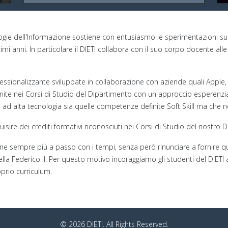
logie dell'Informazione sostiene con entusiasmo le sperimentazioni sulla
ltimi anni. In particolare il DIETI collabora con il suo corpo docente a
essionalizzante sviluppate in collaborazione con aziende quali Apple,
ornite nei Corsi di Studio del Dipartimento con un approccio esperenzi
ri ad alta tecnologia sia quelle competenze definite Soft Skill ma ch
sire dei crediti formativi riconosciuti nei Corsi di Studio del nostro 
ne sempre più a passo con i tempi, senza però rinunciare a fornire qu
i della Federico II. Per questo motivo incoraggiamo gli studenti del DI
prio curriculum.
© 2026 DIETI. All Rights Reserved.